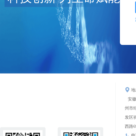
地
安
州市
发区
西路6
电