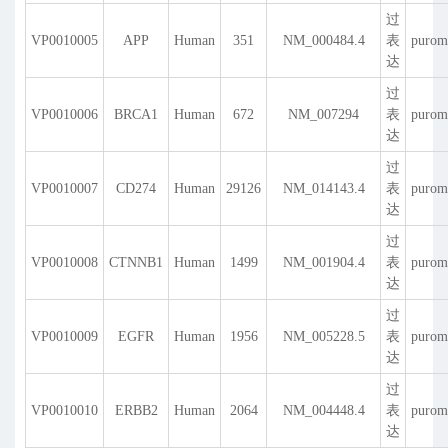
过
VP0010005
APP
Human
351
NM_000484.4
表
purom
达
过
VP0010006
BRCA1
Human
672
NM_007294
表
purom
达
过
VP0010007
CD274
Human
29126
NM_014143.4
表
purom
达
过
VP0010008
CTNNB1
Human
1499
NM_001904.4
表
purom
达
过
VP0010009
EGFR
Human
1956
NM_005228.5
表
purom
达
过
VP0010010
ERBB2
Human
2064
NM_004448.4
表
purom
达