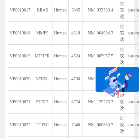
过
VP0010017
KRAS
Human
3845
NM_033360.4
表
purom
达
过
VP0010018
MMP9
Human
4318
NM_004994.3
表
purom
达
过
VP0010019
MTHFR
Human
4524
NM_005957.5
表
purom
达
过
VP0010020
NFKB1
Human
4790
NM_003998.4
表
purom
达
过
VP0010021
STAT3
Human
6774
NM_139276.3
表
purom
在线咨询
达
过
VP0010022
TGFB1
Human
7040
NM_000660.7
表
purom
达