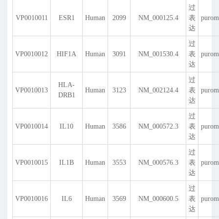
过
VP0010011
ESR1
Human
2099
NM_000125.4
表
purom
达
过
VP0010012
HIF1A
Human
3091
NM_001530.4
表
purom
达
过
HLA-
VP0010013
Human
3123
NM_002124.4
表
purom
DRB1
达
过
VP0010014
IL10
Human
3586
NM_000572.3
表
purom
达
过
VP0010015
IL1B
Human
3553
NM_000576.3
表
purom
达
过
VP0010016
IL6
Human
3569
NM_000600.5
表
purom
达