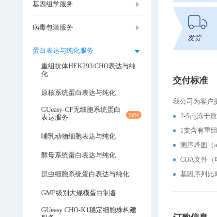
基因组学服务
病毒包装服务
发货
蛋白表达与纯化服务
重组抗体HEK293/CHO表达与纯
化
交付标准
原核系统蛋白表达与纯化
我公司为客户
GUeasy-CF无细胞系统蛋白
new
2-5μg冻干
表达服务
1支含有重
哺乳动物细胞表达与纯化
测序峰图（a
酵母系统蛋白表达与纯化
COA文件
昆虫细胞系统蛋白表达与纯化
基因序列比
GMP级别大规模蛋白制备
GUeasy CHO-K1稳定细胞株构建