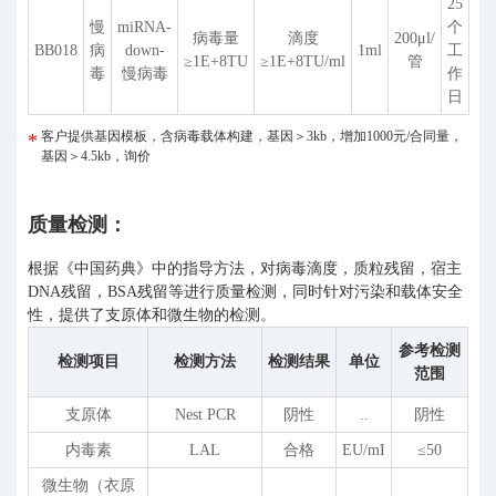
25
慢
miRNA-
个
病毒量
滴度
200
μ
l/
BB018
病
down-
1ml
工
≥1E+8TU
≥1E+8TU/ml
管
毒
慢病毒
作
日
客户提供基因模板，含病毒载体构建，基因＞3kb，增加1000元/合同量，
基因＞4.5kb，询价
质量检测：
根据《中国药典》中的指导方法，对病毒滴度，质粒残留，宿主
DNA残留，BSA残留等进行质量检测，同时针对污染和载体安全
性，提供了支原体和微生物的检测。
参考检测
检测项目
检测方法
检测结果
单位
范围
支原体
Nest PCR
阴性
..
阴性
内毒素
LAL
合格
EU/mI
≤50
微生物（衣原