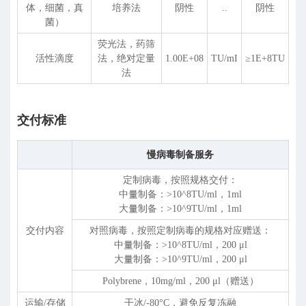
体，细菌，真
培养法
阴性
..
阴性
菌）
荧光法，药筛
活性滴度
法，绝对定量
1.00E+08
TU/mI
≥1E+8TU
法
交付标准
慢病毒制备服务
定制病毒，按照规格交付：
中量制备：>10^8TU/ml，1ml
⼤量制备：>10^9TU/ml，1ml
交付内容
对照病毒，按照定制病毒的规格对应赠送：
中量制备：>10^8TU/ml，200
μ
l
⼤量制备：>10^9TU/ml，200
μ
l
Polybrene，10mg/ml，200
μ
l（赠送）
运输/存储
干冰/-80°C，避免反复冻融