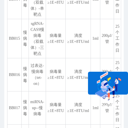
（双载
≥1E+8TU
≥1E+8TU/ml
管
毒
作
体）-单
日
靶点
sgRNA-
25
CAS9慢
慢
个
病毒
病毒量
滴度
200
μ
l/
BB015
病
1ml
工
（双载
≥1E+8TU
≥1E+8TU/ml
管
毒
作
体）-三
日
靶点
25
过表达-
慢
个
慢病毒
病毒量
滴度
200
μ
l/
BB016
病
1ml
工
（tet-
≥1E+8TU
≥1E+8TU/ml
管
毒
作
on）
日
25
慢
miRNA-
个
病毒量
滴度
200
μ
l/
在线咨询
BB017
病
up--慢
1ml
工
≥1E+8TU
≥1E+8TU/ml
管
毒
病毒
作
日