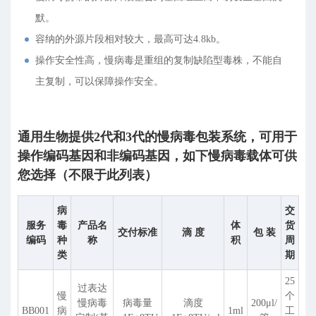
默。
容纳的外源片段相对较大，最高可达4.8kb。
操作安全性高，慢病毒是重组的复制缺陷型毒株，不能自
主复制，可以保障操作安全。
通用生物提供2代和3代的慢病毒包装系统，可用于
操作编码基因和非编码基因，如下慢病毒载体可供
您选择（不限于此列表）
病
交
服务
毒
产品名
体
货
交付标准
滴 度
包 装
编码
种
称
积
周
类
期
25
过表达
慢
个
慢病毒
病毒量
滴度
200
μ
l/
BB001
病
1ml
工