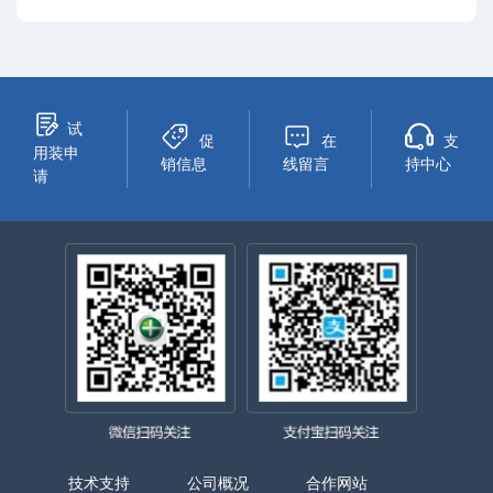
试
促
在
支
用装申
销信息
线留言
持中心
请
技术支持
公司概况
合作网站