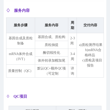
♢ 服务内容
周
服务步骤
服务内容
交付内容
期
基因合成、质粒构
基因合成及质粒
2-3
制备
周
质粒抽提
a)质粒测序结果
b)mRNA合
酶切线性化
mRNA体外合成
3-4
格样品
（IVT）
周
c)质检及项目
体外转录加帽加尾
报告
默认QC+额外QC项
详
质量控制（QC）
（可定制
询
♢ QC项目