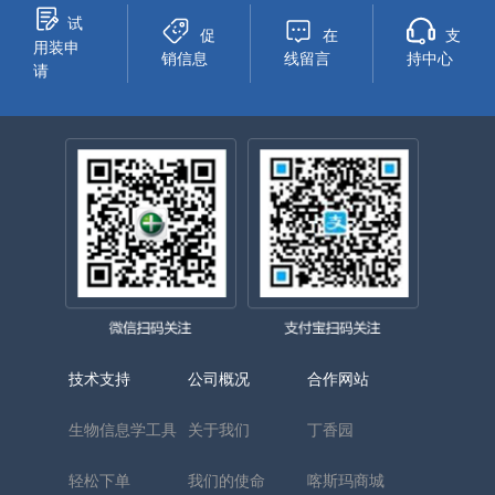
试
促
在
支
用装申
销信息
线留言
持中心
请
技术支持
公司概况
合作网站
生物信息学工具
关于我们
丁香园
轻松下单
我们的使命
喀斯玛商城