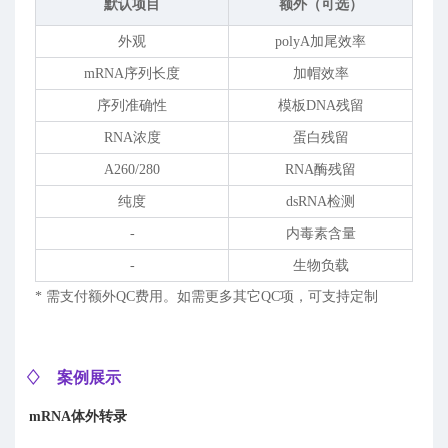
默认项目
额外（可选）
外观
polyA加尾效率
mRNA序列长度
加帽效率
序列准确性
模板DNA残留
RNA浓度
蛋白残留
A260/280
RNA酶残留
纯度
dsRNA检测
-
内毒素含量
-
生物负载
* 需支付额外QC费用。如需更多其它QC项，可支持定制
♢ 案例展示
mRNA
体外转录