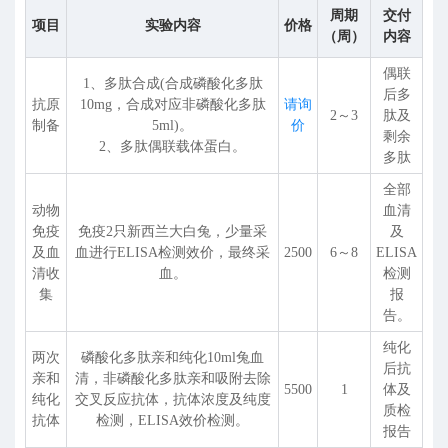
周期
交付
项目
实验内容
价格
（周）
内容
偶联
1、多肽合成(合成磷酸化多肽
后多
抗原
10mg，合成对应非磷酸化多肽
请询
2～3
肽及
制备
5ml)。
价
剩余
2、多肽偶联载体蛋白。
多肽
全部
动物
血清
免疫
免疫2只新西兰大白兔，少量采
及
及血
血进行ELISA检测效价，最终采
2500
6～8
ELISA
清收
血。
检测
集
报
告。
纯化
两次
磷酸化多肽亲和纯化10ml兔血
后抗
亲和
清，非磷酸化多肽亲和吸附去除
5500
1
体及
纯化
交叉反应抗体，抗体浓度及纯度
质检
抗体
检测，ELISA效价检测。
报告