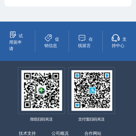
试
促
在
支
用装申
销信息
线留言
持中心
请
技术支持
公司概况
合作网站