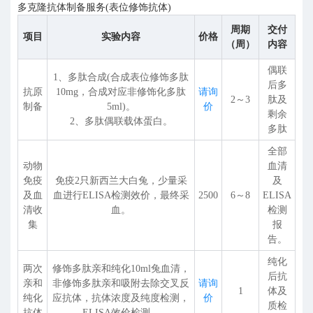
多克隆抗体制备服务(表位修饰抗体)
周期
交付
项目
实验内容
价格
（周）
内容
偶联
1、多肽合成(合成表位修饰多肽
后多
抗原
10mg，合成对应非修饰化多肽
请询
2～3
肽及
制备
5ml)。
价
剩余
2、多肽偶联载体蛋白。
多肽
全部
动物
血清
免疫
免疫2只新西兰大白兔，少量采
及
及血
血进行ELISA检测效价，最终采
2500
6～8
ELISA
清收
血。
检测
集
报
告。
纯化
两次
修饰多肽亲和纯化10ml兔血清，
后抗
亲和
非修饰多肽亲和吸附去除交叉反
请询
1
体及
纯化
应抗体，抗体浓度及纯度检测，
价
质检
抗体
ELISA效价检测。