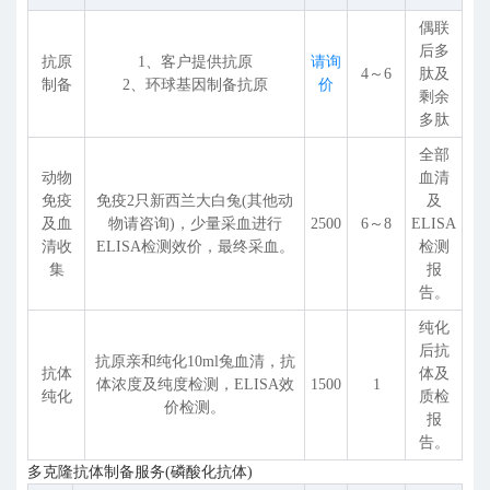
偶联
后多
抗原
1、客户提供抗原
请询
4～6
肽及
制备
2、环球基因制备抗原
价
剩余
多肽
全部
动物
血清
免疫
免疫2只新西兰大白兔(其他动
及
及血
物请咨询)，少量采血进行
2500
6～8
ELISA
清收
ELISA检测效价，最终采血。
检测
集
报
告。
纯化
后抗
抗原亲和纯化10ml兔血清，抗
抗体
体及
体浓度及纯度检测，ELISA效
1500
1
纯化
质检
价检测。
报
告。
多克隆抗体制备服务(磷酸化抗体)