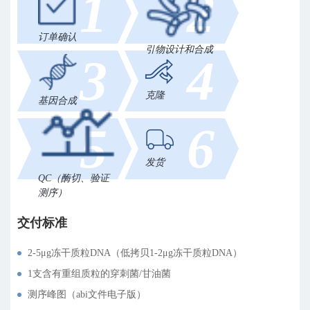
1
2
订单确认
引物设计和合成
3
4
克隆
基因合成
5
6
发货
QC（酶切、验证
测序）
交付标准
2-5μg冻干质粒DNA（低拷贝1-2μg冻干质粒DNA）
1支含有重组质粒的穿刺菌/甘油菌
测序峰图（abi文件电子版）