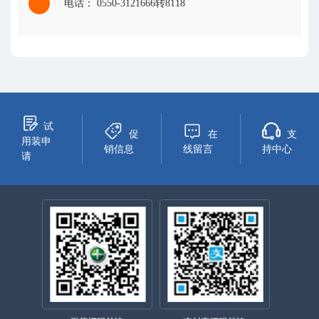
电话： 0550-3121666转8118
试
促
在
支
用装申
销信息
线留言
持中心
请