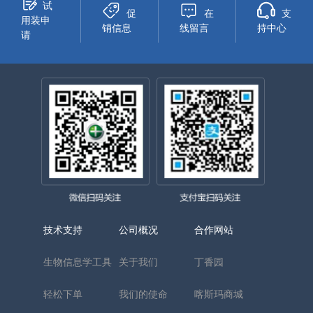
试
促
在
支
用装申
销信息
线留言
持中心
请
技术支持
公司概况
合作网站
生物信息学工具
关于我们
丁香园
轻松下单
我们的使命
喀斯玛商城