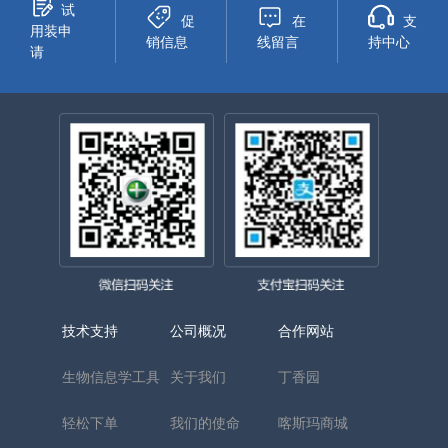
试
促
在
支
用装申
销信息
线留言
持中心
请
技术支持
公司概况
合作网站
生物信息学工具
关于我们
丁香园
轻松下单
我们的使命
喀斯玛商城