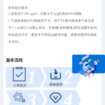
样本提交要求：
1.浓度高于100 ng/μl，含量大于1μg的质粒DNA模板。
2.可接收质粒DNA模板溶于水、溶于TE缓冲液或者干燥后置
于1.5 ml或0.5 ml离心管内，平板菌(新鲜菌落)和甘油菌等多种
样品提交方式（更多关于样品运输等问题，请垂询通用生物技
术支持）。
服务流程
1
2
在线咨询
模板接收
订单提交
3
4