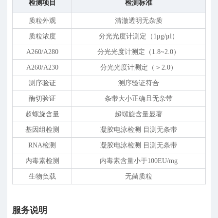
检测项目
检测标准
质粒外观
清澈透明无杂质
质粒浓度
分光光度计测定（1
μ
g/
μ
l）
A260/A280
分光光度计测定（1.8~2.0）
A260/A230
分光光度计测定（＞2.0）
测序验证
测序验证符合
酶切验证
条带大小正确且无杂带
超螺旋含量
超螺旋含量显著
基因组检测
凝胶电泳检测 目测无条带
RNA检测
凝胶电泳检测 目测无条带
内毒素检测
内毒素含量小于100EU/mg
生物负载
无菌质粒
服务说明