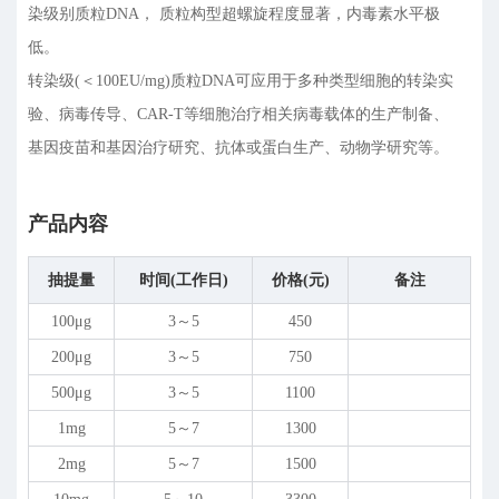
染级别质粒DNA， 质粒构型超螺旋程度显著，内毒素水平极
低。
转染级(＜100EU/mg)质粒DNA可应用于多种类型细胞的转染实
验、病毒传导、CAR-T等细胞治疗相关病毒载体的生产制备、
基因疫苗和基因治疗研究、抗体或蛋白生产、动物学研究等。
产品内容
抽提量
时间(工作日)
价格(元)
备注
100
μ
g
3～5
450
200
μ
g
3～5
750
500
μ
g
3～5
1100
1mg
5～7
1300
2mg
5～7
1500