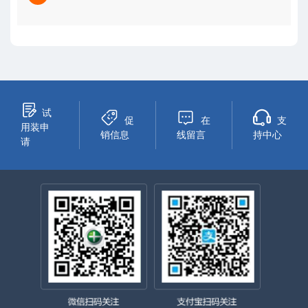
试
促
在
支
用装申
销信息
线留言
持中心
请