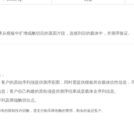
求从模板中扩增或酶切目的基因片段，连接到目的载体中，并测序验证。
息：
，客户的原始序列须提供测序彩图，同时需提供模板所在载体抗性信息，
信息；客户自己构建的质粒须提供测序结果或是载体全序列信息。
序列及两端酶切位点。
稀有的限制性内切酶，需支付购买稀有酶的费用，剩余的返还客户。