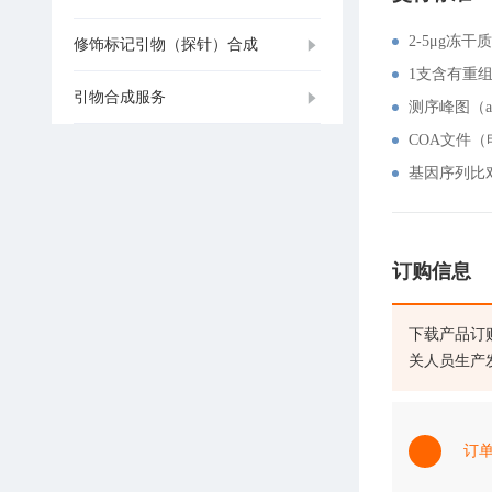
2-5μg冻干
修饰标记引物（探针）合成
1支含有重
引物合成服务
测序峰图（a
COA文件
基因序列比
订购信息
下载产品订
关人员生产
订