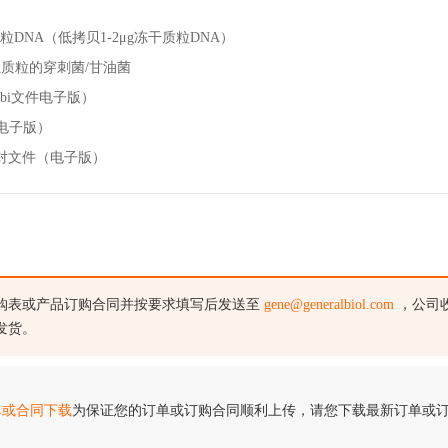
质粒DNA（低拷贝1-2μg冻干质粒DNA）
组质粒的穿刺菌/甘油菌
bi文件电子版）
（电子版）
对文件（电子版）
购表或产品订购合同并按要求填写后发送至
gene@generalbiol.com
，公司
发货。
单或合同下载
为保证您的订单或订购合同顺利上传，请您下载最新订单或