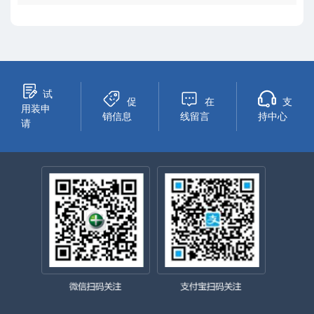
试
促
在
支
用装申
销信息
线留言
持中心
请