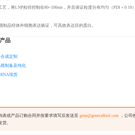
艺，将LNP粒径控制在80~100nm，并且保证粒度分布均匀（PDI＜0.10
LNP预制品经体外细胞表达验证，可高效表达目的蛋白。
产品
外合成定制
规模制备及纯化
RNA现货
购表或产品订购合同并按要求填写后发送至
gene@generalbiol.com
，公司
发货。