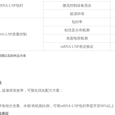
RNA-LNP包封
微流控制设备混合
超滤浓缩
包封率
粒径及分布检测
NA-LNP质量控制
表面电荷检测
mRNA-LNP表达验证
周期以实际样品为准
选
，提速研发效率，可预先优化配方方案；
P各组分含量、水相/有机相比例，可将mRNA-LNP包封率提升至90%以上
粒表征