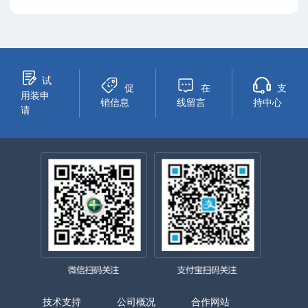
试
促
在
支
用装申
销信息
线留言
持中心
请
技术支持
公司概况
合作网站