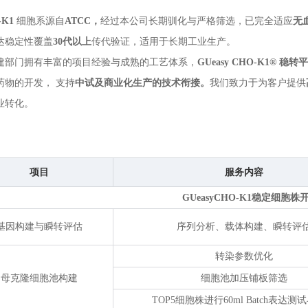
。
-K1
细胞系源自
ATCC，
经过本公司长期驯化与严格筛选，已完全适应
无
达稳定性覆盖
30代以上
传代验证，适用于长期工业生产。
建部门拥有丰富的项目经验与成熟的工艺体系，
GUeasy CHO-K1® 稳转
药物的开发， 支持
中试及商业化生产的技术衔接。
我们致力于为客户提供
业转化。
项目
服务内容
GUeasyCHO-K1稳定细胞株
基因构建与瞬转评估
序列分析、载体构建、瞬转评
转染参数优化
母克隆细胞池构建
细胞池加压铺板筛选
TOP5细胞株进行60ml Batch表达测