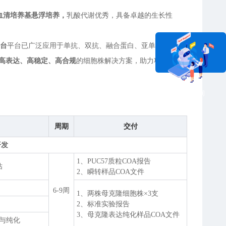
血清培养基悬浮培养，
乳酸代谢优秀，具备卓越的生长性
平台
平台已广泛应用于单抗、双抗、融合蛋白、亚单位疫苗
高表达、高稳定、高合规
的细胞株解决方案，助力项目从早
在线咨询
周期
交付
开发
1、PUC57质粒COA报告
估
2、瞬转样品COA文件
6-9周
1、两株母克隆细胞株×3支
2、标准实验报告
3、母克隆表达纯化样品COA文件
试与纯化