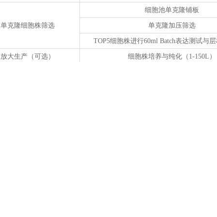
细胞池单克隆铺板
单克隆细胞株筛选
单克隆加压筛选
TOP5细胞株进行60ml Batch表达测试
放大生产（可选）
细胞株培养与纯化（1-150L）
其他服务
细胞库构建（可选）
客户挑选的细胞株建库
细胞株稳定性实验
30代细胞株稳定性研究
反应器表达条件优化（可
小试规模生物反应器表达条件优化（培养基
选）
数）