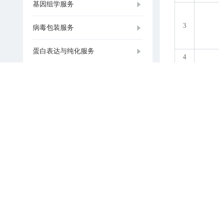
基因组学服务
3
病毒包装服务
蛋白表达与纯化服务
4
抗体制备服务
DNA测序服务
1
大规模寡核苷酸合成(单批次最大
100克)
RNA合成服务
2
DEL（DNA编码化合物库）引物
NGS（二代测序）引物
生物
3
单细胞测序引物