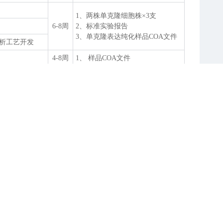
1、两株单克隆细胞株×3支
6-8周
2、标准实验报告
3、单克隆表达纯化样品COA文件
与层析工艺开发
4-8周
1、 样品COA文件
1、客户选择的细胞株×20支
2、建库记录
5周
3、支原体检测报告
4、目的基因测序报告
1、30代加压及不加压细胞传代数
据
12周
2、不同代次Fed-batch表达数据
3、不同代次目的基因测序数据
4、不同代次基因拷贝数变化数据
1、提供优化后产量数据及所得样
条件、培养参
6-8周
品
2、优化后工艺转移