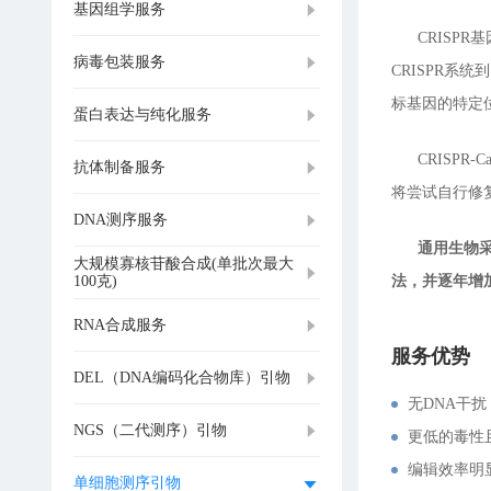
基因组学服务
CRISPR基
病毒包装服务
CRISPR系
标基因的特定
蛋白表达与纯化服务
CRISPR-
抗体制备服务
将尝试自行修
DNA测序服务
通用生物采用
大规模寡核苷酸合成(单批次最大
100克)
法，并逐年增
RNA合成服务
服务优势
DEL（DNA编码化合物库）引物
无DNA干
NGS（二代测序）引物
更低的毒性
编辑效率明
单细胞测序引物