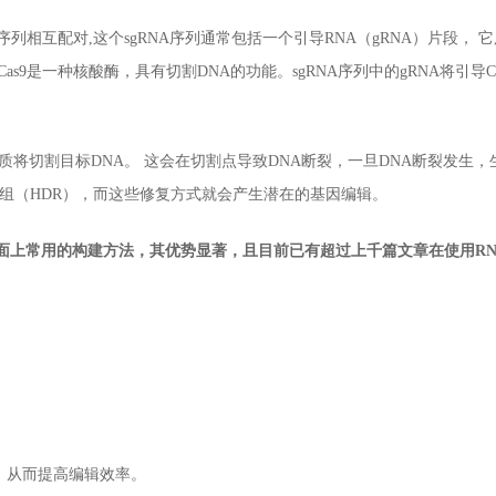
列相互配对,这个sgRNA序列通常包括一个引导RNA（gRNA）片段， 
as9是一种核酸酶，具有切割DNA的功能。sgRNA序列中的gRNA将引导C
s9蛋白质将切割目标DNA。 这会在切割点导致DNA断裂，一旦DNA断裂发生
组（HDR），而这些修复方式就会产生潜在的基因编辑。
市面上常用的构建方法，其优势显著，且目前已有超过上千篇文章在使用RN
胞，从而提高编辑效率。