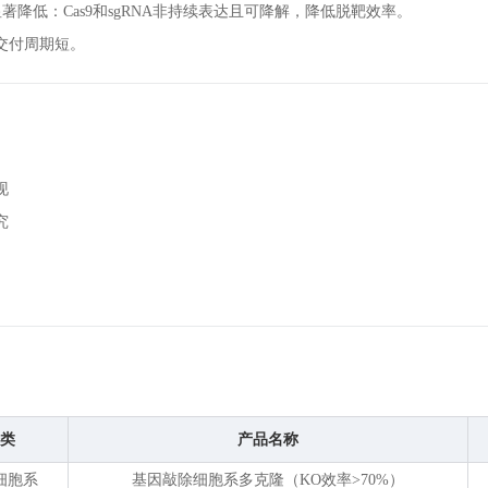
著降低：Cas9和sgRNA非持续表达且可降解，降低脱靶效率。
交付周期短。
现
究
类
产品名称
细胞系
基因敲除细胞系多克隆（KO效率>70%）