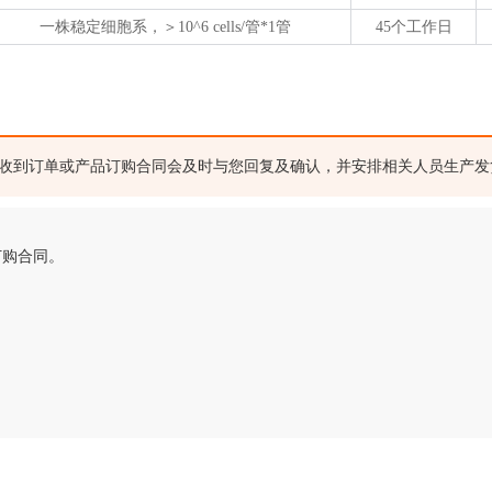
一株稳定细胞系，＞10^6 cells/管*1管
45个工作日
收到订单或产品订购合同会及时与您回复及确认，并安排相关人员生产发
订购合同。