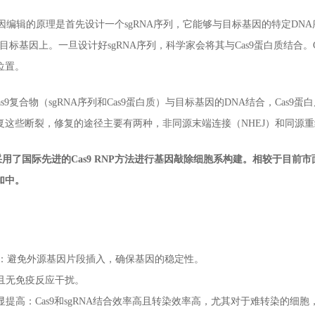
因编辑的原理是首先设计一个sgRNA序列，它能够与目标基因的特定DNA序
统到目标基因上。一旦设计好sgRNA序列，科学家会将其与Cas9蛋白质结合。C
位置。
Cas9复合物（sgRNA序列和Cas9蛋白质）与目标基因的DNA结合，Ca
复这些断裂，修复的途径主要有两种，非同源末端连接（NHEJ）和同源重
了国际先进的Cas9 RNP方法进行基因敲除细胞系构建。相较于目前
加中。
扰：避免外源基因片段插入，确保基因的稳定性。
且无免疫反应干扰。
显提高：Cas9和sgRNA结合效率高且转染效率高，尤其对于难转染的细