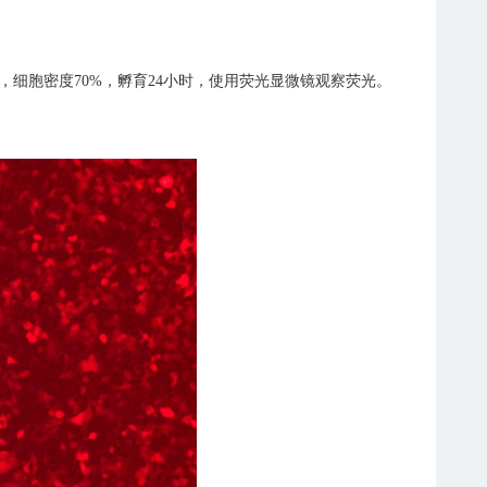
转染293T细胞，细胞密度70%，孵育24小时，使用荧光显微镜观察荧光。