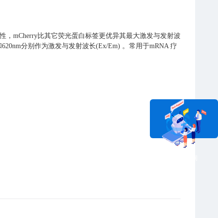
性，mCherry比其它荧光蛋白标签更优异其最大激发与发射波
和620nm分别作为激发与发射波长(Ex/Em) 。常用于mRNA 疗
在线咨询