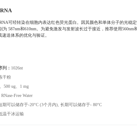
mRNA
 mRNA可经转染在细胞内表达红色荧光蛋白。因其颜色和单体分子的光稳定
) 分别为 587nm和610nm。为避免激发与发射波长过于接近，推荐使用560nm
或递送体系的优化与验证。
序列：
1026nt
冻干粉
g、500 ug、1 mg
：
RNase-Free Water
短期可以储存于-20°C (3个月内), 长期可以储存于- 80°C
低温干冰运输