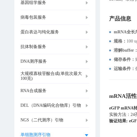
基因组学服务
病毒包装服务
产品信息
蛋白表达与纯化服务
mRNA全长
规格：
100 
抗体制备服务
溶解buffer
储存条件：
DNA测序服务
运输条件：
大规模寡核苷酸合成(单批次最大
100克)
RNA合成服务
mRNA活
DEL（DNA编码化合物库）引物
eGFP mRNA
实验方法：24孔
NGS（二代测序）引物
验证结果: e
单细胞测序引物