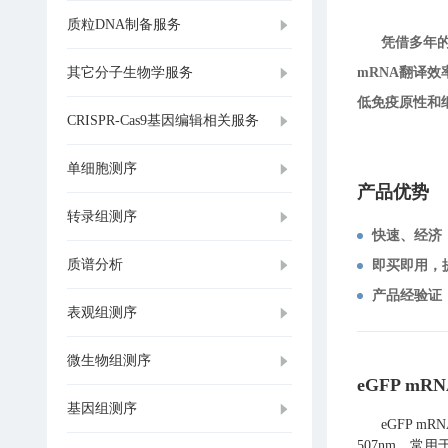
质粒DNA制备服务
凭借多年的
其它分子生物学服务
mRNA翻译效率
低免疫原性和
CRISPR-Cas9基因编辑相关服务
单细胞测序
产品优势
转录组测序
快速、经济
质谱分析
即买即用，
产品经验证
表观组测序
微生物组测序
eGFP mRN
基因组测序
eGFP mRN
507nm。常