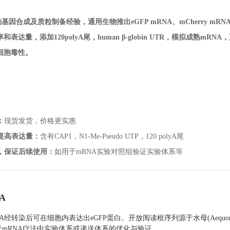
基因合成及质粒制备经验，通用生物推出eGFP mRNA、mCherry mRN
和表达量，添加120polyA尾，human β-globin UTR，模拟成熟mRN
细胞毒性。
：
现货发货，价格更实惠
提高表达量：
含有CAP1，N1-Me-Pseudo UTP，120 polyA尾
，保证后续使用：
如用于mRNA实验对照组验证实验体系等
A
A经转染后可在细胞内表达出eGFP蛋白。开放阅读框序列源于水母(Aequorea Vic
用于mRNA疗法中实验体系或递送体系的优化与验证。