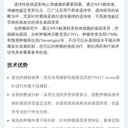
遗传性疾病是影响人类健康的重要因素。通过WES能快速、
准确地鉴定变异位点，已广泛应用于群体遗传学、遗传病等的诊
断当中，尤其针对遵循孟德尔遗传规律的遗传病，可高效地鉴定
导致疾病发生的潜在基因变异。
在肿瘤研究中，通过WES检测胚系和体细胞的基因变异，挖
掘驱动基因，分析肿瘤拷贝数变异(CNV)、肿瘤突变负荷(TMB)
和预测肿瘤新抗原(Neoantigen)等，不仅可以从基因组水平揭示肿
瘤发生发展机制，也可以对肿瘤的免疫治疗、靶向用药和疗效评
估等具有重要参考价值。
技术优势
更优的捕获效果：优先采用捕获性能更优异的TWIST exome探
针进行外显子组捕获。
全面的数据分析：采用主流的突变筛查算法，搭配肿瘤或遗传
病的基因突变鉴定流程，全面筛查疾病相关的基因突变，也提
供专业的个性化分析。
领先的肿瘤外显子组分析：针对肿瘤基因突变特征，量身定制