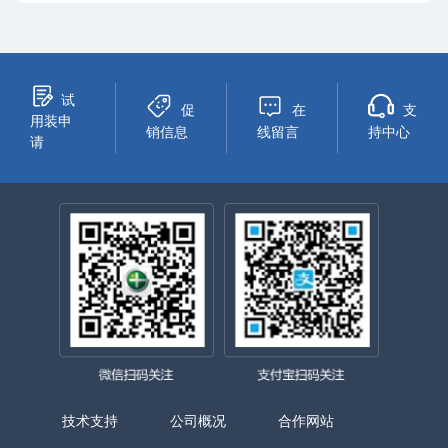
试
促
在
支
用装申
销信息
线留言
持中心
请
技术支持
公司概况
合作网站