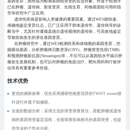
基因变异，因而成为检测基因组突变的首选对象。外显子组测序
已在肿瘤、遗传病、新发变异、生殖生育、药物基因组与用药指
导等研究中广泛应用。
遗传性疾病是影响人类健康的重要因素。通过WES能快速、
准确地鉴定变异位点，已广泛应用于群体遗传学、遗传病等的诊
断当中，尤其针对遵循孟德尔遗传规律的遗传病，可高效地鉴定
导致疾病发生的潜在基因变异。
在肿瘤研究中，通过WES检测胚系和体细胞的基因变异，挖
掘驱动基因，分析肿瘤拷贝数变异(CNV)、肿瘤突变负荷(TMB)
和预测肿瘤新抗原(Neoantigen)等，不仅可以从基因组水平揭示肿
瘤发生发展机制，也可以对肿瘤的免疫治疗、靶向用药和疗效评
估等具有重要参考价值。
技术优势
更优的捕获效果：优先采用捕获性能更优异的TWIST exome探
针进行外显子组捕获。
全面的数据分析：采用主流的突变筛查算法，搭配肿瘤或遗传
病的基因突变鉴定流程，全面筛查疾病相关的基因突变，也提
供专业的个性化分析。