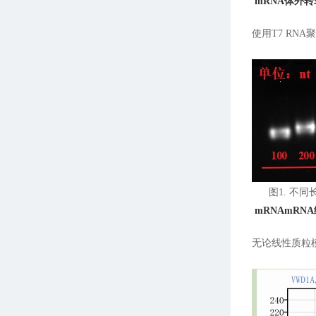
mRNA
体外转
使用T7 RN
图1. 不同
mRNA
mRN
无论线性质粒模