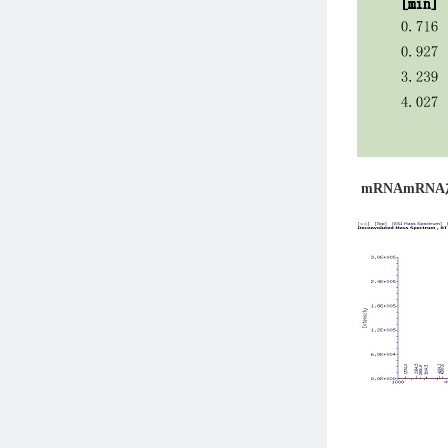
mRNA
mRN