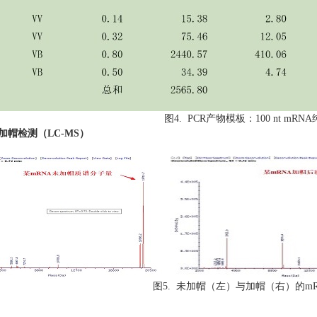
图
4. PCR
产物模板：
100 nt mRNA
A加帽检测（LC-MS）
图
5.
未加帽（左）与加帽（右）的
m