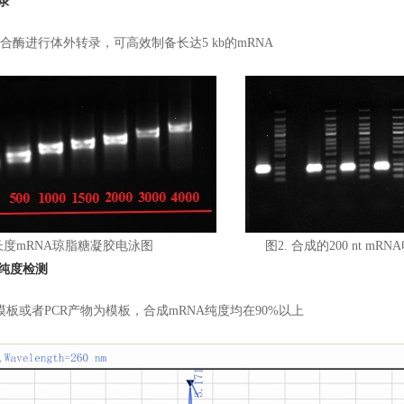
录
A聚合酶进行体外转录，可高效制备长达5 kb的mRNA
长度mRNA琼脂糖凝胶电泳图 图2. 合成的200 nt mRNA
A纯度检测
板或者PCR产物为模板，合成mRNA纯度均在90%以上