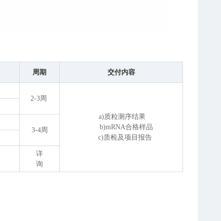
周期
交付内容
2-3周
a)质粒测序结果
b)mRNA合格样品
3-4周
c)质检及项目报告
详
询