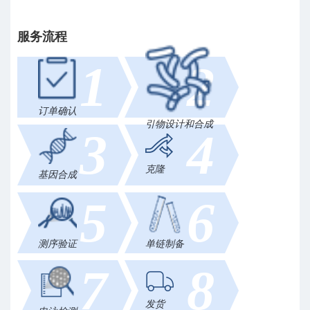
服务流程
1
2
订单确认
引物设计和合成
3
4
克隆
基因合成
5
6
测序验证
单链制备
7
8
发货