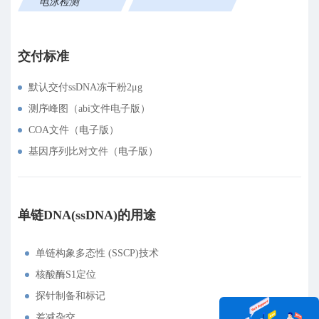
电泳检测
交付标准
默认交付ssDNA冻干粉2
μ
g
测序峰图（abi文件电子版）
COA文件（电子版）
基因序列比对文件（电子版）
单链DNA(ssDNA)的用途
单链构象多态性 (SSCP)技术
核酸酶S1定位
探针制备和标记
差减杂交