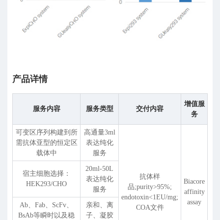
产品详情
增值服
服务内容
服务类型
交付内容
务
可变区序列构建到所
高通量3ml
需抗体亚型的恒定区
表达纯化
载体中
服务
20ml-50L
宿主细胞选择：
抗体样
表达纯化
Biacore
HEK293/CHO
品;purity>95%;
服务
affinity
endotoxin<1EU/mg;
assay
Ab、Fab、ScFv、
亲和、离
COA文件
BsAb等瞬时以及稳
子、凝胶