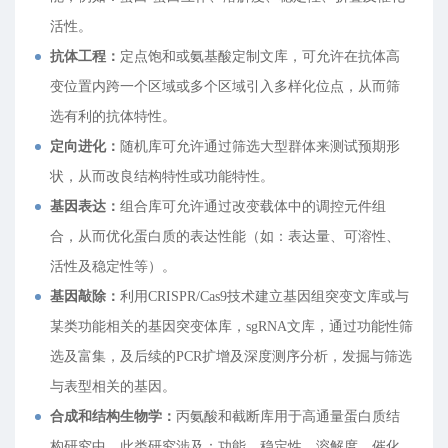
活性。
抗体工程：
定点饱和或氨基酸定制文库，可允许在抗体高
变位置内跨一个区域或多个区域引入多样化位点，从而筛
选有利的抗体特性。
定向进化：
随机库可允许通过筛选大型群体来测试预期形
状，从而改良结构特性或功能特性。
基因表达：
组合库可允许通过改变载体中的调控元件组
合，从而优化蛋白质的表达性能（如：表达量、可溶性、
活性及稳定性等）。
基因敲除：
利用CRISPR/Cas9技术建立基因组突变文库或与
某类功能相关的基因突变体库，sgRNA文库，通过功能性筛
选及富集，及后续的PCR扩增及深度测序分析，发掘与筛选
与表型相关的基因。
合成和结构生物学：
丙氨酸和截断库用于高通量蛋白质结
构研究中，此类研究涉及：功能、稳定性、溶解度、催化