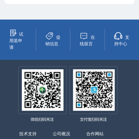
试
促
在
支
用装申
销信息
线留言
持中心
请
技术支持
公司概况
合作网站