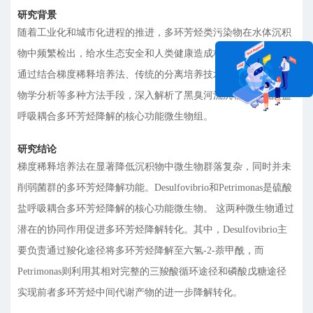
研究背景
随着工业化和城市化进程的推进，多环芳烃类污染物在水体沉积
物中频繁检出，给水生态安全和人类健康造成极大威胁。 本研究
通过结合梯度稀释培养法、传统的分离培养技术以及宏基因组生
物学分析等多种方法手段，深入解析了黑臭河流沉积物中硫酸盐
呼吸耦合多环芳烃降解的核心功能微生物组。
在线咨询
研究结论
梯度稀释培养法在显著降低沉积物中微生物群落复杂，同时并未
削弱菌群的多环芳烃降解功能。Desulfovibrio和Petrimonas是硫酸
盐呼吸耦合多环芳烃降解的核心功能微生物。 这两种微生物通过
潜在的协同作用促进多环芳烃降解转化。其中，Desulfovibrio主
要负责通过羧化途径将多环芳烃降解至六氢-2-萘甲酰，而
Petrimonas则利用其相对完整的三羧酸循环途径和磷酸戊糖途径
实现前者多环芳烃中间代谢产物的进一步降解转化。