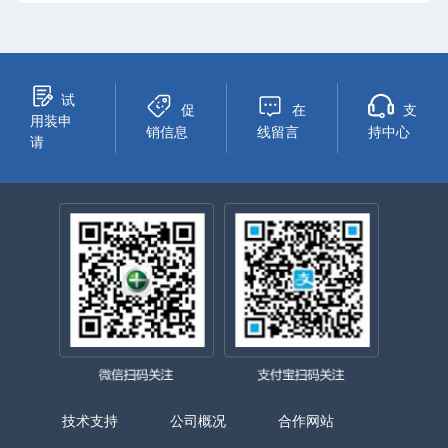
试
促
在
支
用装申
销信息
线留言
持中心
请
技术支持
公司概况
合作网站