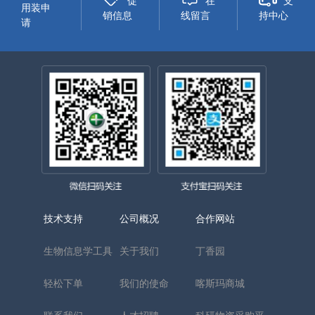
促
在
支
用装申
销信息
线留言
持中心
请
技术支持
公司概况
合作网站
生物信息学工具
关于我们
丁香园
轻松下单
我们的使命
喀斯玛商城