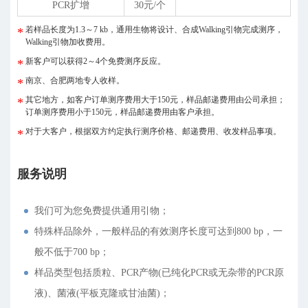
PCR扩增
30元/个
若样品长度为1.3～7 kb，通用生物将设计、合成Walking引物完成测序，
Walking引物加收费用。
新客户可以获得2～4个免费测序反应。
南京、合肥两地专人收样。
其它地方，如客户订单测序费用大于150元，样品邮递费用由公司承担；
订单测序费用小于150元，样品邮递费用由客户承担。
对于大客户，根据双方约定执行测序价格、邮递费用、收发样品事项。
服务说明
我们可为您免费提供通用引物；
特殊样品除外，一般样品的有效测序长度可达到800 bp，一
般不低于700 bp；
样品类型包括质粒、PCR产物(已纯化PCR或无杂带的PCR原
液)、菌液(平板克隆或甘油菌)；