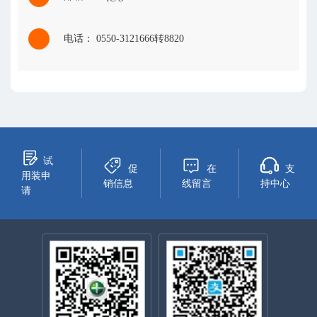
电话： 0550-3121666转8820
试
促
在
支
用装申
销信息
线留言
持中心
请