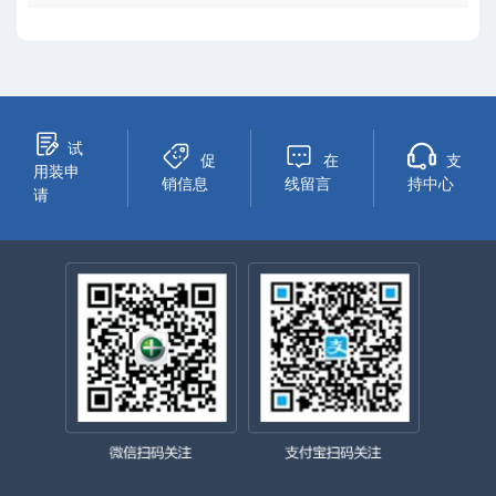
试
促
在
支
用装申
销信息
线留言
持中心
请