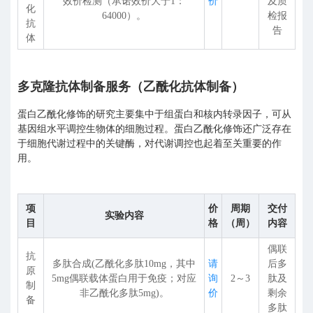
效价检测（承诺效价大于1：
价
及质
化
64000）。
检报
抗
告
体
多克隆抗体制备服务（乙酰化抗体制备）
蛋白乙酰化修饰的研究主要集中于组蛋白和核内转录因子，可从
基因组水平调控生物体的细胞过程。蛋白乙酰化修饰还广泛存在
于细胞代谢过程中的关键酶，对代谢调控也起着至关重要的作
用。
项
价
周期
交付
实验内容
目
格
（周）
内容
偶联
抗
多肽合成(乙酰化多肽10mg，其中
请
后多
原
5mg偶联载体蛋白用于免疫；对应
询
2～3
肽及
制
非乙酰化多肽5mg)。
价
剩余
备
多肽