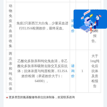
动
物
全部
免
血清
疫
请
及
免疫2只新西兰大白兔，少量采血进
及
询
6～8
ELISA
行ELISA检测效价，最终采血。
血
价
检测
清
报
在线咨询
收
告。
集
两
大于
次
乙酰化多肽亲和纯化兔血清，非乙
1mg纯
亲
酰化多肽亲和吸附去除交叉反应抗
请
化后
和
体；抗体浓度与纯度检测，ELISA
询
1
抗体
纯
效价检测（承诺效价大于1：
价
及质
化
64000）。
检报
抗
告
体
更多类型的氨基酸修饰表位抗体制备，欢迎联系咨询