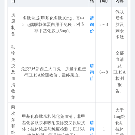
目
格
（周）
内容
偶联
抗
多肽合成(甲基化多肽10mg，其中
请
后多
原
5mg偶联载体蛋白用于免疫；对应
询
2～3
肽及
制
非甲基化多肽5mg)。
价
剩余
备
多肽
动
物
全部
免
血清
疫
请
及
免疫2只新西兰大白兔，少量采血进
及
询
6～8
ELISA
行ELISA检测效价，最终采血。
血
价
检测
清
报
收
告。
集
两
大于
次
甲基化多肽亲和纯化兔血清，非甲
1mg纯
亲
基化多肽亲和吸附去除交叉反应抗
请
化后
和
体；抗体浓度与纯度检测，ELISA
询
1
抗体
纯