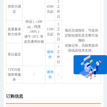
3
亲和力测
4500
工
定
元起
作
日
样品 ( ≥200
3
μg，纯度
高通量亲
1100
工
项目完成报告；可提供
≥90% )
和力排序
元起
作
定制化报告及完整可追
请于-20°C 寄
日
溯的
送至通用生物
实验记录，为核查提供
3
现场及技术支持。
请询
工
表位鉴定
价
作
日
CFDA现
请询
场审查服
/
/
价
务
在线咨询
订购信息