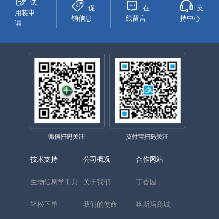
试
促
在
支
用装申
销信息
线留言
持中心
请
技术支持
公司概况
合作网站
生物信息学工具
关于我们
丁香园
轻松下单
我们的使命
喀斯玛商城