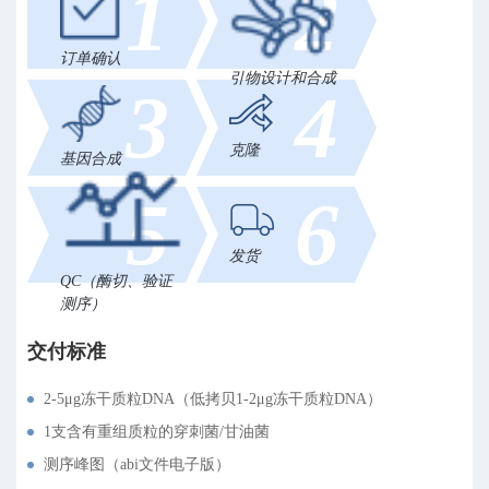
1
2
订单确认
引物设计和合成
3
4
克隆
基因合成
5
6
发货
QC（酶切、验证
测序）
交付标准
2-5μg冻干质粒DNA（低拷贝1-2μg冻干质粒DNA）
1支含有重组质粒的穿刺菌/甘油菌
测序峰图（abi文件电子版）