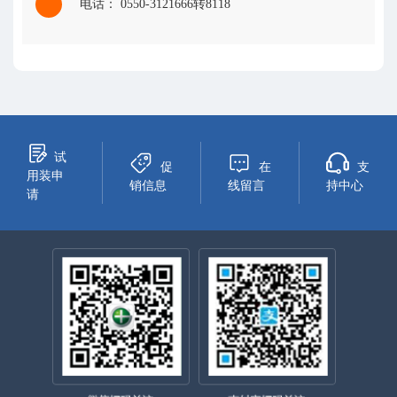
电话： 0550-3121666转8118
试
促
在
支
用装申
销信息
线留言
持中心
请