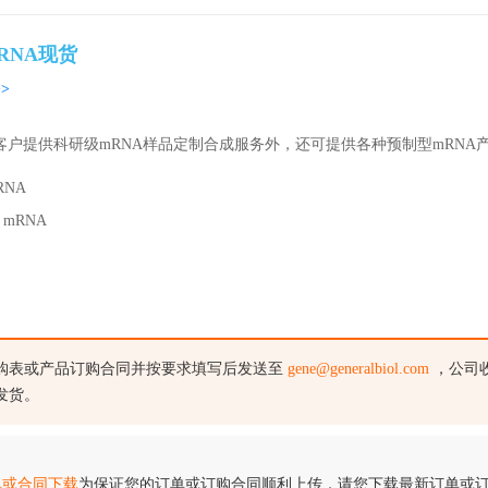
RNA现货
>
客户提供科研级mRNA样品定制合成服务外，还可提供各种预制型mRN
RNA
y mRNA
购表或产品订购合同并按要求填写后发送至
gene@generalbiol.com
，公司
发货。
单或合同下载
为保证您的订单或订购合同顺利上传，请您下载最新订单或