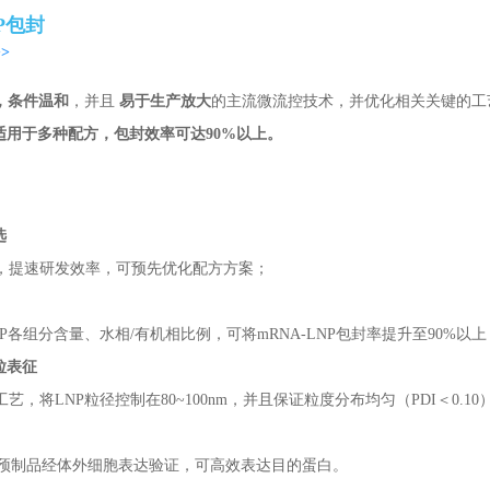
NP包封
>
，条件温和
，并且
易于生产放大
的主流微流控技术，并优化相关关键的工
适用于多种配方，包封效率可达90%以上。
选
，提速研发效率，可预先优化配方方案；
P各组分含量、水相/有机相比例，可将mRNA-LNP包封率提升至90%以上
粒表征
艺，将LNP粒径控制在80~100nm，并且保证粒度分布均匀（PDI＜0.10
LNP预制品经体外细胞表达验证，可高效表达目的蛋白。