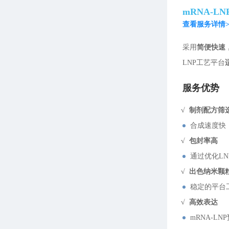
mRNA-L
查看服务详情>
采用
简便快速
LNP工艺平台
服务优势
√ 制剂配方筛
合成速度快
√ 包封率高
通过优化LN
√ 出色纳米颗
稳定的平台工
√ 高效表达
mRNA-