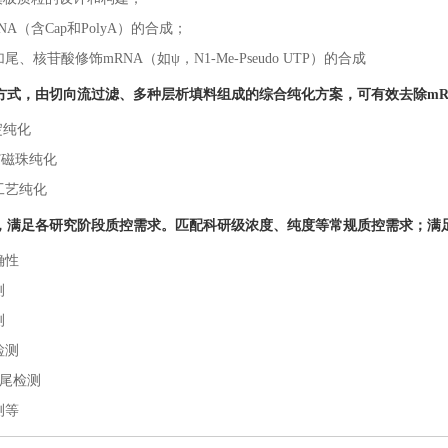
NA（含Cap和PolyA）的合成；
尾、核苷酸修饰mRNA（如ψ，N1-Me-Pseudo UTP）的合成
方式，由切向流过滤、多种层析填料组成的综合纯化方案，可有效去除mR
沉淀纯化
 dT磁珠纯化
工艺纯化
，满足各研究阶段质控需求。匹配科研级浓度、纯度等常规质控需求；满足加
确性
测
测
检测
A加尾检测
测等