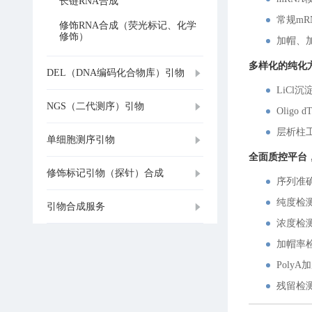
长链RNA合成
常规mR
修饰RNA合成（荧光标记、化学
修饰）
加帽、加
多样化的纯化
DEL（DNA编码化合物库）引物
LiCl
NGS（二代测序）引物
Oligo
层析柱
单细胞测序引物
全面质控平台
修饰标记引物（探针）合成
序列准
纯度检
引物合成服务
浓度检
加帽率
Poly
残留检