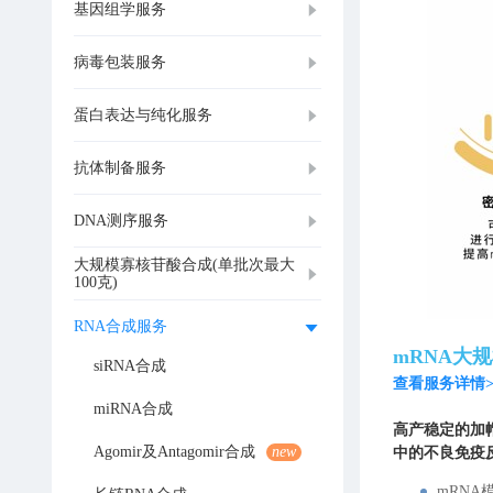
基因组学服务
病毒包装服务
蛋白表达与纯化服务
抗体制备服务
DNA测序服务
大规模寡核苷酸合成(单批次最大
100克)
RNA合成服务
mRNA大
siRNA合成
查看服务详情>
miRNA合成
高产稳定的加帽
Agomir及Antagomir合成
new
中的不良免疫
mRN