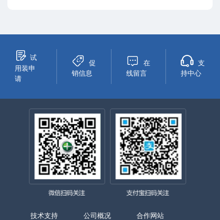
试
促
在
支
用装申
销信息
线留言
持中心
请
技术支持
公司概况
合作网站