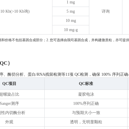
1 mg
-10 Kb(>10 Kb询)
5 mg
详询
10 mg
10 mg-g
周期和价格不包括基因合成部分；2. 您可选择由我司基因合成，并构建微质粒，亦可提
QC）
r 测序、酶切分析、蛋白/RNA残留检测等11项 QC检测，确保 100% 序列
QC项目
QC标准
超螺旋占比
凝胶电泳
Sanger测序
100%序列正确
制性内切酶分析
与预期大小一致
外观
透明，无明显颗粒