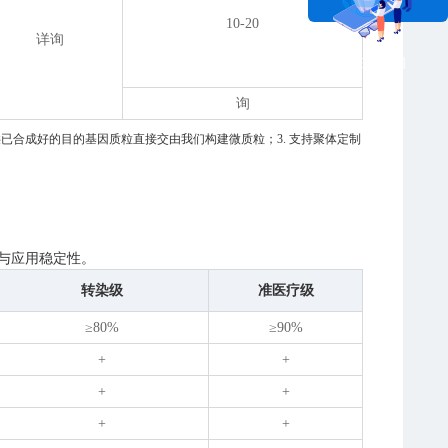
10-20
详询
在线咨询
询
供已合成好的目的基因质粒直接交由我们构建微质粒；3. 支持聚体定制
正确与应用稳定性。
转染级
准医疗级
≥80%
≥90%
+
+
+
+
+
+