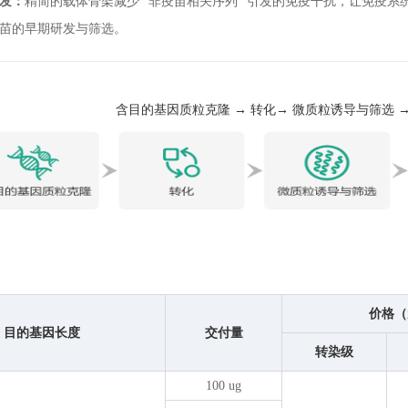
研发：
精简的载体骨架减少 “非疫苗相关序列” 引发的免疫干扰，让免疫
疫苗的早期研发与筛选。
含目的基因质粒克隆 → 转化→ 微质粒诱导与筛选 →
价格（
目的基因长度
交付量
转染级
100 ug