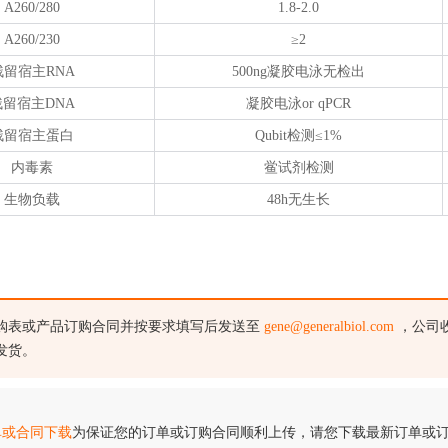
A260/280
1.8-2.0
A260/230
≥2
残留宿主RNA
500ng凝胶电泳无检出
残留宿主DNA
凝胶电泳or qPCR
残留宿主蛋白
Qubit检测≤1%
内毒素
鲎试剂检测
生物负载
48h无生长
购表或产品订购合同并按要求填写后发送至
gene@generalbiol.com
，公司
发货。
单或合同下载
为保证您的订单或订购合同顺利上传，请您下载最新订单或