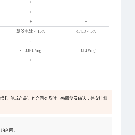
+
+
+
+
+
+
凝胶电泳＜15%
qPCR＜5%
-
+
≤100EU/mg
≤10EU/mg
+
+
收到订单或产品订购合同会及时与您回复及确认，并安排相
订购合同。