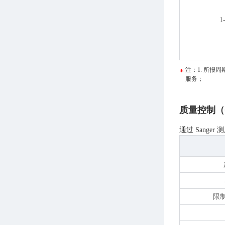
1
注：1. 所报
服务；
质量控制（
通过 Sange
限