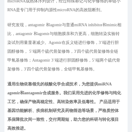
microRNA成熟体序列设计，经过特殊标记与化学修饰的单链小
RNA是专门用于抑制内源性microRNA的高效阻断剂。
研究发现，antagomir 和agomir与普通miRNA inhibitor和mimic相
比，antagomir 和agomir与细胞膜亲和力更高，细胞转染实验转
染试剂用量显著减少。Agomir在反义链进行修饰，3’端进行胆
固醇修饰， 5’端两个硫代骨架修饰，3'四个硫代骨架修饰全链
甲氧基修饰；Antagomir 3’端进行胆固醇修饰，5’端两个硫代骨
架修饰，3'四个硫代骨架修饰，全链甲氧基修饰。
通用生物依靠领先的核酸化学合成技术，为您提供miRNA
agomir和antagomir合成服务。我们采用先进的化学修饰与纯化
工艺，确保产物高稳定性、高转染效率及低毒性。 产品适用于
基因功能解析、疾病机制研究及药物筛选等场景，严格质控体
系保障批次间一致性，交付周期短，助力您的科研与转化项目
高效推进。