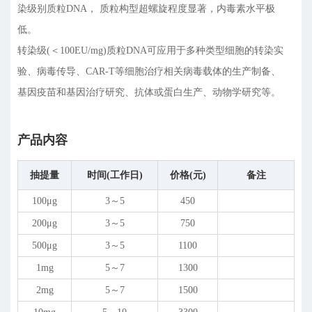
染级别质粒DNA， 质粒构型超螺旋程度显著，内毒素水平极
低。
转染级(＜100EU/mg)质粒DNA可应用于多种类型细胞的转染实
验、病毒传导、CAR-T等细胞治疗相关病毒载体的生产制备、
基因疫苗和基因治疗研究、抗体或蛋白生产、动物学研究等。
产品内容
抽提量
时间(工作日)
价格(元)
备注
100
μ
g
3～5
450
200
μ
g
3～5
750
500
μ
g
3～5
1100
1mg
5～7
1300
2mg
5～7
1500