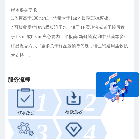
样本提交要求：
1.浓度高于100 ng/μl，含量大于1μg的质粒DNA模板。
2.可接收质粒DNA模板溶于水、溶于TE缓冲液或者干燥后置
于1.5 ml或0.5 ml离心管内，平板菌(新鲜菌落)和甘油菌等多种
样品提交方式（更多关于样品运输等问题，请垂询通用生物技
术支持）。
服务流程
1
2
在线咨询
模板接收
订单提交
3
4