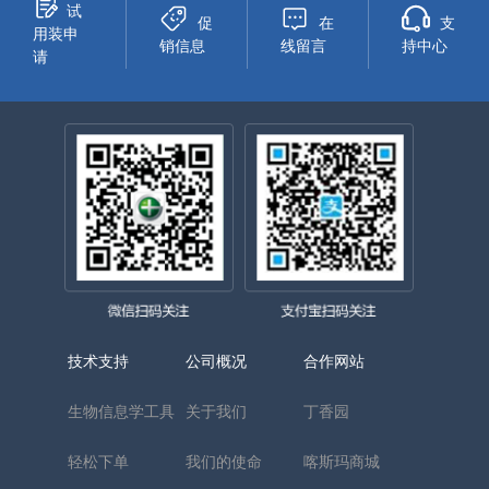
试
促
在
支
用装申
销信息
线留言
持中心
请
技术支持
公司概况
合作网站
生物信息学工具
关于我们
丁香园
轻松下单
我们的使命
喀斯玛商城