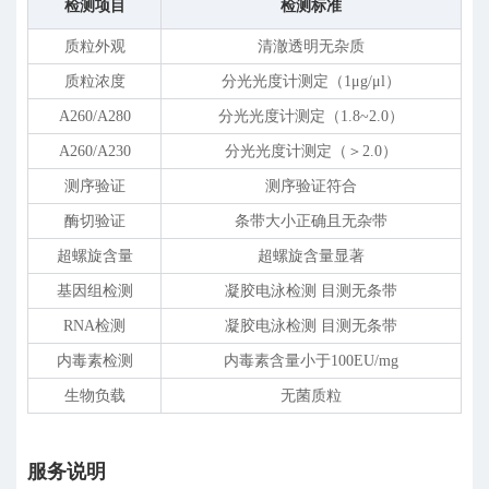
检测项目
检测标准
质粒外观
清澈透明无杂质
质粒浓度
分光光度计测定（1
μ
g/
μ
l）
A260/A280
分光光度计测定（1.8~2.0）
A260/A230
分光光度计测定（＞2.0）
测序验证
测序验证符合
酶切验证
条带大小正确且无杂带
超螺旋含量
超螺旋含量显著
基因组检测
凝胶电泳检测 目测无条带
RNA检测
凝胶电泳检测 目测无条带
内毒素检测
内毒素含量小于100EU/mg
生物负载
无菌质粒
服务说明