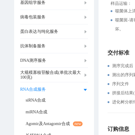
基因组学服务
样品运输：
噬菌体上清
病毒包装服务
噬菌斑-
坏。
蛋白表达与纯化服务
抗体制备服务
交付标准
DNA测序服务
测序完成后
大规模寡核苷酸合成(单批次最大
测出的序列彩
100克)
序列文件
RNA合成服务
拼接后结果
siRNA合成
进化树分析
miRNA合成
Agomir及Antagomir合成
new
订购信息