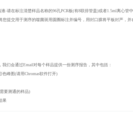
液-请在标注清楚样品名称的96孔PCR板(有8联排管盖)或者1.5ml离心管
请将您提交用于测序的噬菌斑用圆圈标注并编号，用封口膜将平板封严，并
，我们会通过Email对每个样品提供一份测序报告，其中包括：
色峰图(请用Chromas软件打开)
(需要测通的样品)
结果