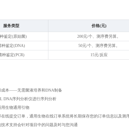
服务类型
价格(元)
种鉴定(原始菌)
200元/个、测序费另算。
菌种鉴定(DNA)
50元/个、测序费另算。
菌种鉴定(PCR)
15元/反应
和成本——无需菌液培养和DNA制备
0 XL DNA序列分析仪进行序列分析
通用生物通用引物
择在线提交订单，通用生物在线订单系统将长期保存您的订单信息以及测
的技术支持会针对项目中的问题及时与您沟通