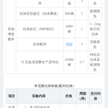
3
序
株
告
检测报
抗体亚型鉴定（抗体重链）
500/株
1
告
1～2mg
1000/
其他
抗体标记（HRP标记）
1
标记后
株
增值
抗体
服务
实验报
抗体配对
询价
1
告
纯化后
25000/
抗体及
5L无血清发酵生产及纯化
5-7
株
检测报
告
单克隆抗体制备(配对抗体)
周期
交付内
项目
实验内容
价格
（周）
容
抗原
1、客户提供抗原。