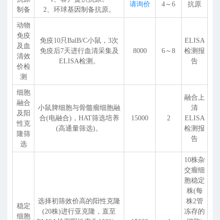
请询价
4～6
抗原
制备
2、环球基因制备抗原。
动物
免疫
免疫10只BalB/C小鼠，3次
ELISA
及血
免疫后7天进行血清采集及
8000
6～8
检测报
清效
ELISA检测。
告
价检
测
细胞
融合上
融合
小鼠脾细胞与骨髓瘤细胞融
清
及阳
合(电融合)，HAT筛选培养
15000
2
ELISA
性克
(高通量筛选)。
检测报
隆筛
告
选
10株杂
交瘤细
胞稳定
株(每
选择初筛效价高的阳性克隆
株2管
稳定
(20株)进行亚克隆，直至
冻存的
细胞