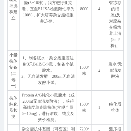
隆(5~10株)，我方进行亚克
管冻存
细胞
隆，直至ELISA检测阳性率为
8000
4
的细
株建
100%，扩大培养杂交瘤细胞
胞)及
立
并冻存。
对应杂
交瘤培
养上清
(5ml/
株)。
小量
1、制备腹水：杂交瘤腹腔注
抗体
射3只BalB/C小鼠，制备小鼠
腹水/无
制备
1500/
腹水。
2
血清发
(二
株
2、无血清发酵：200ml无血清
酵液
选
发酵小试。
一)
Protein A/G纯化小鼠腹水（或
抗体
200ml无血清发酵液），获得
纯化
1500/
纯化后
高纯度单克隆抗体(常规产量
1
及检
株
抗体
5~10mg)，进行浓度、纯度及
测
效价检测。
杂交瘤抗体基因（可变区）测
7200/
测序报