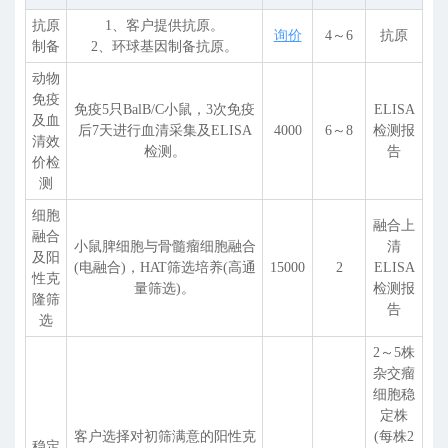
抗原
1、客户提供抗原。
询价
4～6
抗原
制备
2、环球基因制备抗原。
动物
免疫
免疫5只BalB/C小鼠，3次免疫
ELISA
及血
后7天进行血清采集及ELISA
4000
6～8
检测报
清效
检测。
告
价检
测
细胞
融合上
融合
小鼠脾细胞与骨髓瘤细胞融合
清
及阳
(电融合)，HAT筛选培养(高通
15000
2
ELISA
性克
量筛选)。
检测报
隆筛
告
选
2～5株
杂交瘤
细胞稳
定株
客户选择对初筛满意的阳性克
(每株2
稳定