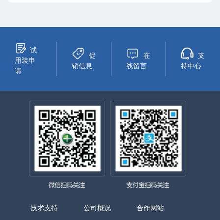
试
促
在
支
用装申
销信息
线留言
持中心
请
技术支持
公司概况
合作网站