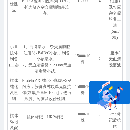
ELISA检测阳性率为100%，
15000
4
细胞)
株建
扩大培养杂交瘤细胞并冻
及对应
立
存。
杂交瘤
培养上
清
(5ml/
株)
小量
1、制备腹水：杂交瘤腹腔
抗体
注射3只BalB/C小鼠，制备
腹水/
15000/10
制备
小鼠腹水。
2
无血清
株
(二选
2、无血清发酵：200ml无血
发酵液
一)
清发酵小试。
抗体
Protein A/G纯化小鼠腹水/发
纯化
酵液，获得高纯度单克隆抗
15000/10
纯化后
1
及检
体(常规产量5~10mg)，进行
株
抗体
测
浓度、纯度及效价检测。
1～
10000/10
2mg标
抗体
在线咨询
抗体标记（HRP标记）
1
株
记后抗
标记
体
及配