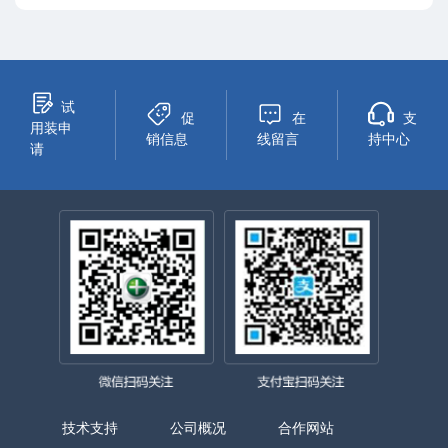
试
促
在
支
用装申
销信息
线留言
持中心
请
技术支持
公司概况
合作网站