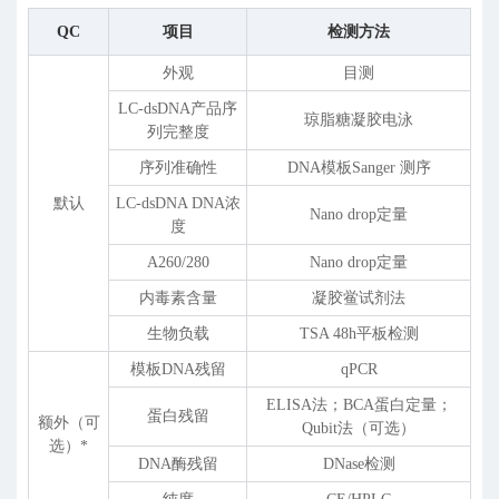
QC
项目
检测方法
外观
目测
LC-dsDNA产品序
琼脂糖凝胶电泳
列完整度
序列准确性
DNA模板Sanger 测序
默认
LC-dsDNA DNA浓
Nano drop定量
度
A260/280
Nano drop定量
内毒素含量
凝胶鲎试剂法
生物负载
TSA 48h平板检测
模板DNA残留
qPCR
ELISA法；BCA蛋白定量；
蛋白残留
额外（可
Qubit法（可选）
选）*
DNA酶残留
DNase检测