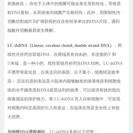
刺激效应； 存在于人体中的细菌可能会发生质粒转化，导致质
粒DNA复制，从而使体内细菌产生耐药性；此外，用限制性内
切酶切割或PCR扩增获得的仅含有转录单位的DNA片段，遇到
核酸外切酶极易发生降解。
LC-dsDNA（Linear, covalent closed, double strand DNA）
，即
线性共价闭合双链DNA，在两端具有自由的、非连接的3' 和
5'末端，是一种小的、线性双链共价闭合DNA 结构。LC-dsDNA
不携带骨架信息，仅表达目的基因，分子量小，细胞转染效率
高； 且在抗原的表达及小鼠体内能够触发的体液免疫和细胞免
疫的水平媲美质粒DNA疫苗达到的效果，可以提供有效的抵抗
病毒感染的保护效力。将 LC-dsDNA 导入目标细胞中，可实现
对细胞内特定基因的引入和表达，在临床应用及安全性上有较
大优势。
与传统DNA质粒相比
，LC-dsDNA具有以下优势：