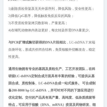
1)剔除质粒骨架及无关外源序列，降低风险，安全性更高；
2)降低CpG基序，降低触发免疫反应的风险；
3)不受质粒骨架拷贝数影响，产量更高；
4)在哺乳动物体内表达更好，每次转染所需DNA量更少。
与PCR扩增或酶切获得的DNA片段相比
，LC-dsDNA 3’末端
自身环化，形成共价闭合结构，免受核酸外切酶攻击，稳定
性更高。
通用生物拥有专业的基因及质粒生产、工艺开发团队，在科
研级LC-dsDNA定制合成方面具有丰富的经验，可提供从基
因合成、质粒制备、LC-dsDNA合成一站式服务。 可合成制
备200-8000 bp LC-dsDNA ，并可针对不同的下游应用进行
优化定制。交付的产品具有高产量、高纯度、低杂质残留等
特点，可应用于核酸（DNA、mRNA）疫苗及药物研发、细