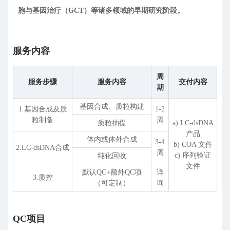
胞与基因治疗（GCT）等诸多领域的早期研究阶段。
服务内容
周
服务步骤
服务内容
交付内容
期
基因合成、质粒构建
1.基因合成及质
1-2
粒制备
周
质粒抽提
a) LC-dsDNA
产品
体内或体外合成
3-4
b) COA 文件
2.LC-dsDNA合成
周
c) 序列验证
纯化回收
文件
默认QC+额外QC项
详
3.质控
（可定制）
询
QC项目