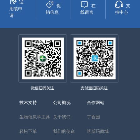
试
促
在
支
用装申
销信息
线留言
持中心
请
技术支持
公司概况
合作网站
生物信息学工具
关于我们
丁香园
轻松下单
我们的使命
喀斯玛商城