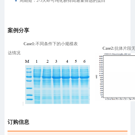
周期短：2-3天即可纯化获得高通量筛选的蛋白
案例分享
Case1:
不同条件下的小规模表
Case2:
抗体片段
达情况
订购信息