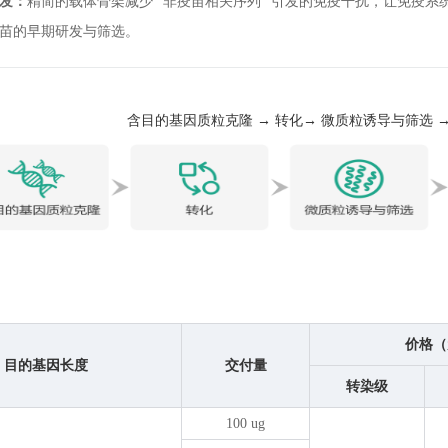
研发：
精简的载体骨架减少 “非疫苗相关序列” 引发的免疫干扰，让免疫
疫苗的早期研发与筛选。
含目的基因质粒克隆 → 转化→ 微质粒诱导与筛选 →
价格（
目的基因长度
交付量
转染级
100 ug