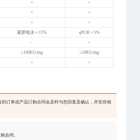
+
+
+
+
+
+
凝胶电泳＜15%
qPCR＜5%
-
+
≤100EU/mg
≤10EU/mg
+
+
收到订单或产品订购合同会及时与您回复及确认，并安排相
订购合同。