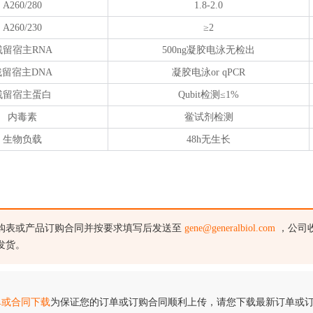
A260/280
1.8-2.0
A260/230
≥2
残留宿主RNA
500ng凝胶电泳无检出
残留宿主DNA
凝胶电泳or qPCR
残留宿主蛋白
Qubit检测≤1%
内毒素
鲎试剂检测
生物负载
48h无生长
购表或产品订购合同并按要求填写后发送至
gene@generalbiol.com
，公司
发货。
单或合同下载
为保证您的订单或订购合同顺利上传，请您下载最新订单或