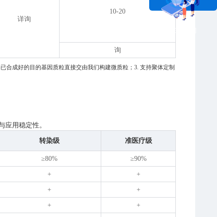
10-20
详询
在线咨询
询
供已合成好的目的基因质粒直接交由我们构建微质粒；3. 支持聚体定制
正确与应用稳定性。
转染级
准医疗级
≥80%
≥90%
+
+
+
+
+
+