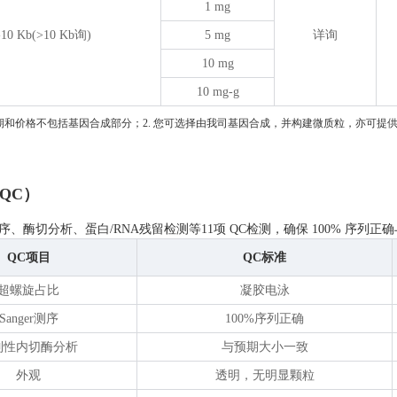
1 mg
-10 Kb(>10 Kb询)
5 mg
详询
10 mg
10 mg-g
周期和价格不包括基因合成部分；2. 您可选择由我司基因合成，并构建微质粒，亦可提
QC）
r 测序、酶切分析、蛋白/RNA残留检测等11项 QC检测，确保 100% 序列
QC项目
QC标准
超螺旋占比
凝胶电泳
Sanger测序
100%序列正确
制性内切酶分析
与预期大小一致
外观
透明，无明显颗粒