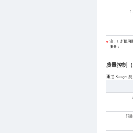
1
注：1. 所报
服务；
质量控制（
通过 Sange
限