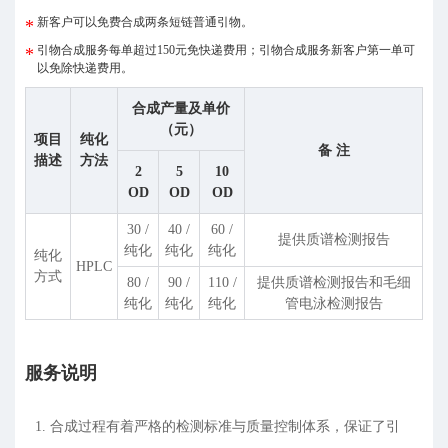
新客户可以免费合成两条短链普通引物。
引物合成服务每单超过150元免快递费用；引物合成服务新客户第一单可
以免除快递费用。
合成产量及单价
（元）
项目
纯化
备 注
描述
方法
2
5
10
OD
OD
OD
30 /
40 /
60 /
提供质谱检测报告
纯化
纯化
纯化
纯化
HPLC
方式
80 /
90 /
110 /
提供质谱检测报告和毛细
纯化
纯化
纯化
管电泳检测报告
服务说明
1. 合成过程有着严格的检测标准与质量控制体系，保证了引