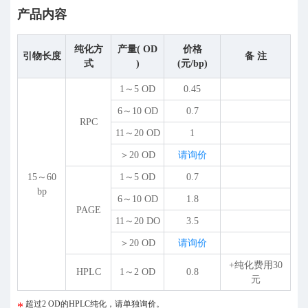
产品内容
纯化方
产量( OD
价格
引物长度
备 注
式
)
(元/bp)
1～5 OD
0.45
6～10 OD
0.7
RPC
11～20 OD
1
＞20 OD
请询价
15～60
1～5 OD
0.7
bp
6～10 OD
1.8
PAGE
11～20 DO
3.5
＞20 OD
请询价
+纯化费用30
HPLC
1～2 OD
0.8
元
超过2 OD的HPLC纯化，请单独询价。