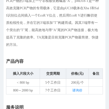
PCR产物的3'端加上一个非模板依赖碱基“A”。pMD18-T是一种
高效克隆PCR产物的专用载体，它是由pUC18载体在Xba I和Sal
I识别位点间插入一个EcoR V位点，然后用EcoR V进行酶切使
质粒线性化，并在它的3'端添加“T”构建而成。因其3'端带有一
个突出的“T”尾，能高效地与带“A”尾的PCR产物连接，极大地
提高了克隆的效率。TA克隆是目前克隆PCR产物最简便、快捷
的方法。
产品内容
插入片段大小
交货周期
价格(元)
备注
< 800 bp
5个工作日
200元/个
800～2000 bp
7个工作日
请询价
服务说明