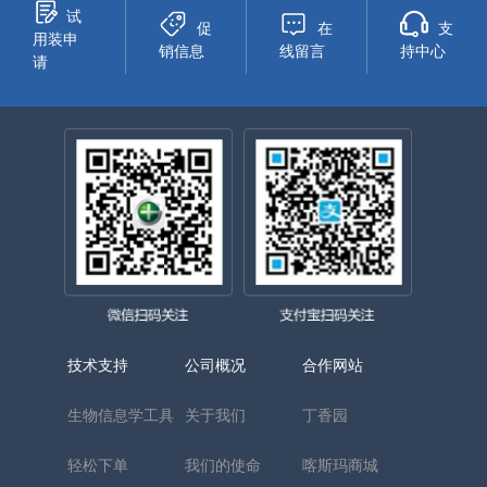
试
促
在
支
用装申
销信息
线留言
持中心
请
技术支持
公司概况
合作网站
生物信息学工具
关于我们
丁香园
轻松下单
我们的使命
喀斯玛商城