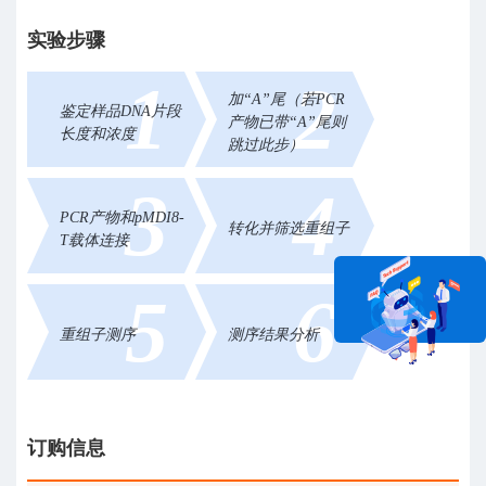
实验步骤
1
2
加“A”尾（若PCR
鉴定样品DNA片段
产物已带“A”尾则
长度和浓度
跳过此步）
3
4
PCR产物和pMDI8-
转化并筛选重组子
T载体连接
5
6
重组子测序
测序结果分析
在线咨询
订购信息