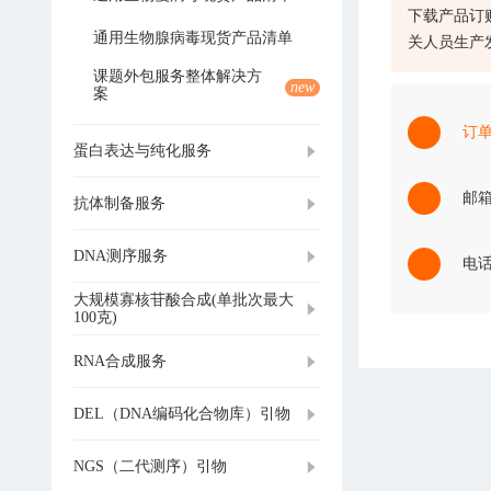
下载产品订
通用生物腺病毒现货产品清单
关人员生产
课题外包服务整体解决方
new
案
订
蛋白表达与纯化服务
邮箱：
抗体制备服务
DNA测序服务
电话：
大规模寡核苷酸合成(单批次最大
100克)
RNA合成服务
DEL（DNA编码化合物库）引物
NGS（二代测序）引物