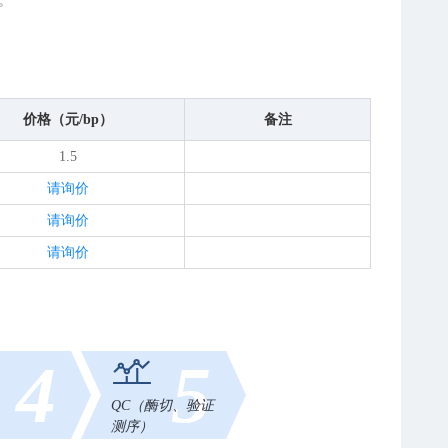
。
价格（元/bp）
备注
1.5
请询价
请询价
请询价
4
5
QC（酶切、验证
测序）