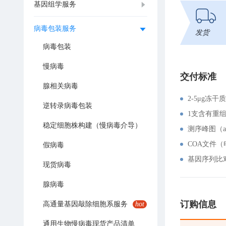
基因组学服务
病毒包装服务
发货
病毒包装
慢病毒
交付标准
腺相关病毒
2-5μg冻干
逆转录病毒包装
1支含有重
稳定细胞株构建（慢病毒介导）
测序峰图（a
COA文件
假病毒
基因序列比
现货病毒
腺病毒
订购信息
高通量基因敲除细胞系服务
hot
通用生物慢病毒现货产品清单