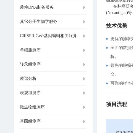
循孟德尔遗传
在肿瘤研究中
质粒DNA制备服务
(Neoant
其它分子生物学服务
技术优势
CRISPR-Cas9基因编辑相关服务
更优的捕获效
全面的数据
单细胞测序
析。
转录组测序
领先的肿瘤
义。
质谱分析
可靠的样本
表观组测序
项目流程
微生物组测序
基因组测序
基因组DN