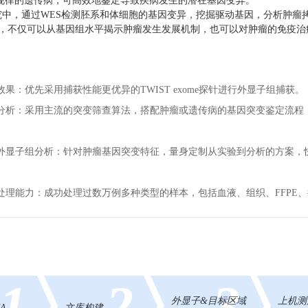
规律的遗传病，可高效地鉴定导致疾病发生的潜在基因变异。
，通过WES检测胚系和体细胞的基因变异，挖掘驱动基因，分析肿瘤拷贝数
igen)等，不仅可以从基因组水平揭示肿瘤发生发展机制，也可以对肿瘤的
果：优先采用捕获性能更优异的TWIST exome探针进行外显子组捕获。
分析：采用主流的突变筛查算法，搭配肿瘤或遗传病的基因突变鉴定流程
外显子组分析：针对肿瘤基因突变特征，量身定制从实验到分析的方案，
处理能力：成功处理过数万例多种类型的样本，包括血液、组织、FFPE
1
2
3
外显子&目标区域
上机测
A
文库构建