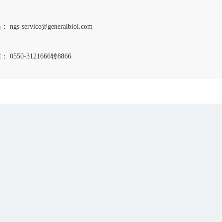
 ngs-service@generalbiol.com
 0550-3121666转8866