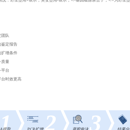
况：野生型用+表示，突变型用-表示，+/-基因敲除杂合子，+/+为野生型
定团队
的鉴定报告
的扩增条件
务质量
务平台
平台时效更高
1
2
3
NA提取
PCR扩增
凝胶电泳
结果分