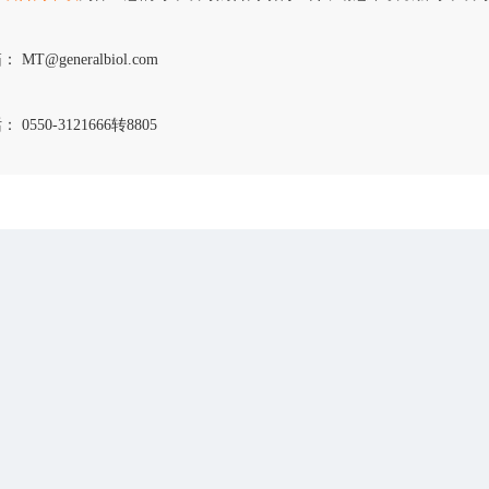
 MT@generalbiol.com
 0550-3121666转8805