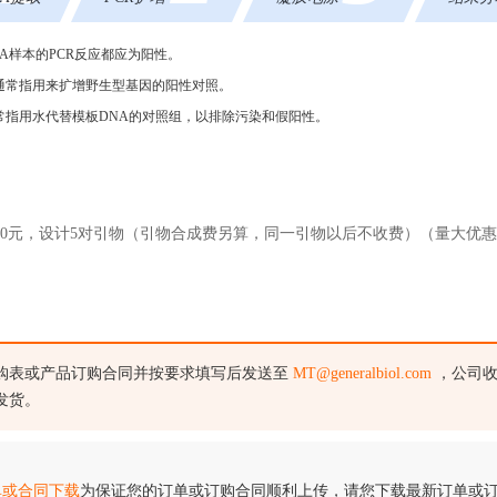
A样本的PCR反应都应为阳性。
通常指用来扩增野生型基因的阳性对照。
常指用水代替模板DNA的对照组，以排除污染和假阳性。
20元，设计5对引物（引物合成费另算，同一引物以后不收费）（量大优
购表或产品订购合同并按要求填写后发送至
MT@generalbiol.com
，公司收
发货。
单或合同下载
为保证您的订单或订购合同顺利上传，请您下载最新订单或