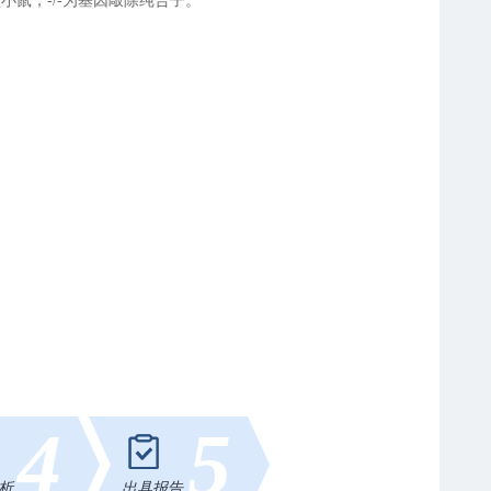
小鼠，-/-为基因敲除纯合子。
4
5
析
出具报告