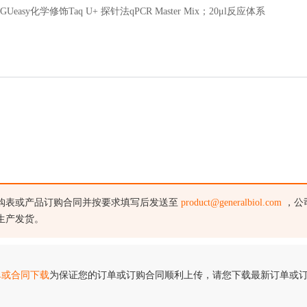
×GUeasy化学修饰Taq U+ 探针法qPCR Master Mix；20
μ
l反应体系
购表或产品订购合同并按要求填写后发送至
product@generalbiol.com
，公
生产发货。
单或合同下载
为保证您的订单或订购合同顺利上传，请您下载最新订单或