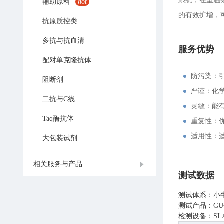
系统，在室温
辅助原料
hot
的有效扩增，可以
抗原质控类
多抗与抗血清
服务优势
配对单克隆抗体
防污染：
阻断剂
严谨：化学
二抗与C线
灵敏：能
Taq酶抗体
重复性：
适用性：适
大包装试剂
相关服务与产品
测试数据
测试体系：小牛
测试产品：GU
检测设备：SLA